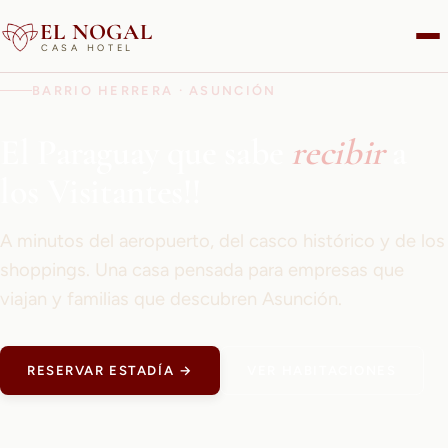
EL NOGAL
CASA HOTEL
BARRIO HERRERA · ASUNCIÓN
El Paraguay que sabe
recibir
a
los Visitantes!!
A minutos del aeropuerto, del casco histórico y de los
shoppings. Una casa pensada para empresas que
viajan y familias que descubren Asunción.
RESERVAR ESTADÍA →
VER HABITACIONES