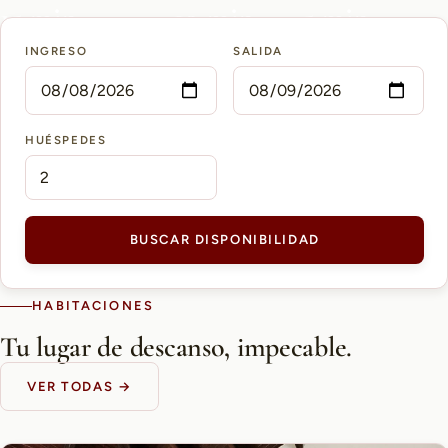
15 min
10 min
5 min
INGRESO
SALIDA
AEROPUERTO PETTIROSSI
CASCO HISTÓRICO
SHOPPING DEL SOL
HUÉSPEDES
BUSCAR DISPONIBILIDAD
HABITACIONES
Tu lugar de descanso, impecable.
VER TODAS →