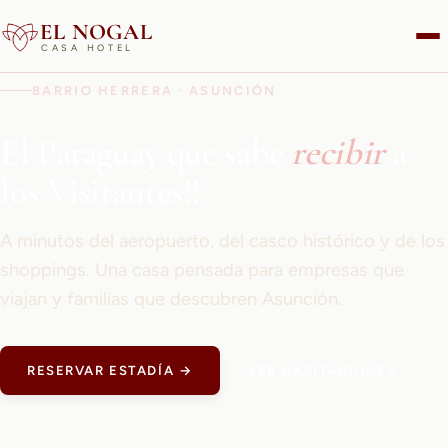
EL NOGAL
CASA HOTEL
BARRIO HERRERA · ASUNCIÓN
El Paraguay que sabe
recibir
a
los Visitantes!!
A minutos del aeropuerto, del casco histórico y de los
shoppings. Una casa pensada para empresas que
viajan y familias que descubren Asunción.
RESERVAR ESTADÍA →
VER HABITACIONES