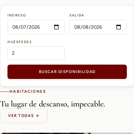
15 min
10 min
5 min
INGRESO
SALIDA
AEROPUERTO PETTIROSSI
CASCO HISTÓRICO
SHOPPING DEL SOL
HUÉSPEDES
BUSCAR DISPONIBILIDAD
HABITACIONES
Tu lugar de descanso, impecable.
VER TODAS →