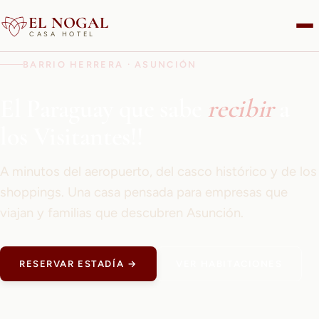
EL NOGAL
CASA HOTEL
BARRIO HERRERA · ASUNCIÓN
El Paraguay que sabe
recibir
a
los Visitantes!!
A minutos del aeropuerto, del casco histórico y de los
shoppings. Una casa pensada para empresas que
viajan y familias que descubren Asunción.
RESERVAR ESTADÍA →
VER HABITACIONES