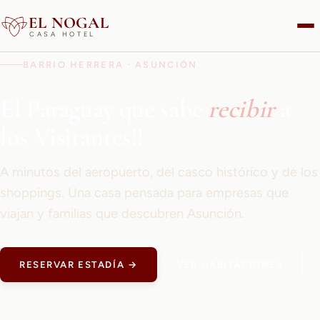
EL NOGAL
CASA HOTEL
BARRIO HERRERA · ASUNCIÓN
El Paraguay que sabe
recibir
a
los Visitantes!!
A minutos del aeropuerto, del casco histórico y de los
shoppings. Una casa pensada para empresas que
viajan y familias que descubren Asunción.
RESERVAR ESTADÍA →
VER HABITACIONES