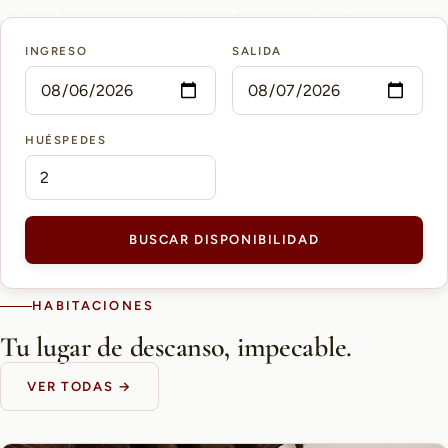
15 min
10 min
5 min
INGRESO
SALIDA
AEROPUERTO PETTIROSSI
CASCO HISTÓRICO
SHOPPING DEL SOL
HUÉSPEDES
BUSCAR DISPONIBILIDAD
HABITACIONES
Tu lugar de descanso, impecable.
VER TODAS →