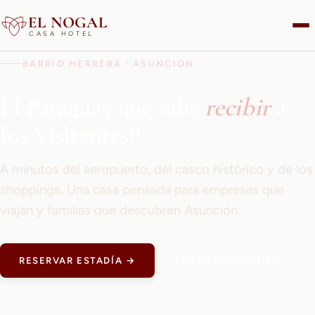
EL NOGAL
CASA HOTEL
BARRIO HERRERA · ASUNCIÓN
El Paraguay que sabe
recibir
a
los Visitantes!!
A minutos del aeropuerto, del casco histórico y de los
shoppings. Una casa pensada para empresas que
viajan y familias que descubren Asunción.
RESERVAR ESTADÍA →
VER HABITACIONES