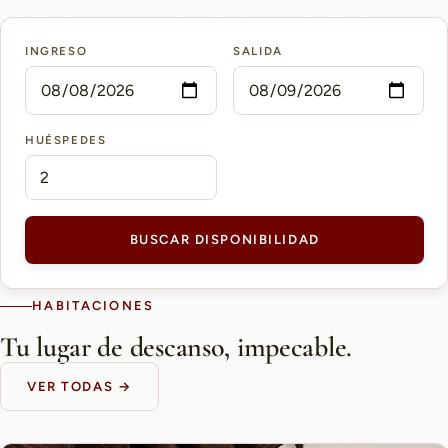
15 min
10 min
5 min
INGRESO
SALIDA
AEROPUERTO PETTIROSSI
CASCO HISTÓRICO
SHOPPING DEL SOL
HUÉSPEDES
BUSCAR DISPONIBILIDAD
HABITACIONES
Tu lugar de descanso, impecable.
VER TODAS →