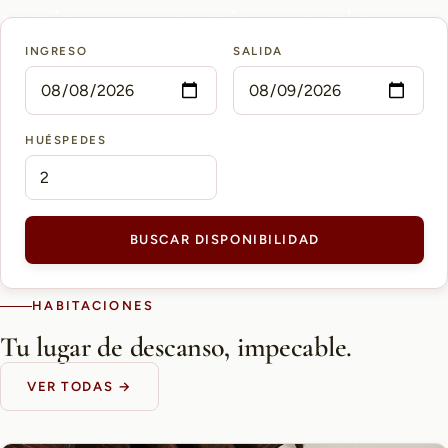
15 min
10 min
5 min
INGRESO
SALIDA
AEROPUERTO PETTIROSSI
CASCO HISTÓRICO
SHOPPING DEL SOL
HUÉSPEDES
BUSCAR DISPONIBILIDAD
HABITACIONES
Tu lugar de descanso, impecable.
VER TODAS →