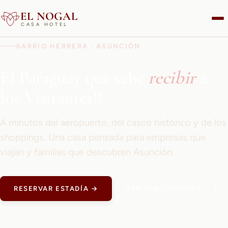
EL NOGAL
CASA HOTEL
BARRIO HERRERA · ASUNCIÓN
El Paraguay que sabe
recibir
a
los Visitantes!!
A minutos del aeropuerto, del casco histórico y de los
shoppings. Una casa pensada para empresas que
viajan y familias que descubren Asunción.
RESERVAR ESTADÍA →
VER HABITACIONES