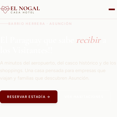
EL NOGAL
CASA HOTEL
BARRIO HERRERA · ASUNCIÓN
El Paraguay que sabe
recibir
a
los Visitantes!!
A minutos del aeropuerto, del casco histórico y de los
shoppings. Una casa pensada para empresas que
viajan y familias que descubren Asunción.
RESERVAR ESTADÍA →
VER HABITACIONES