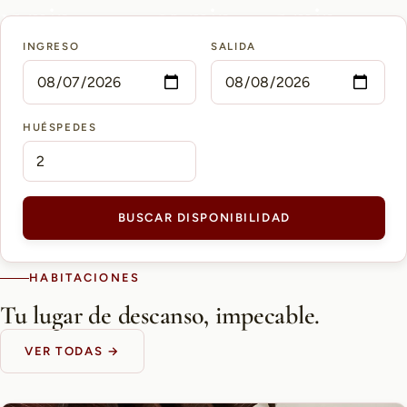
15 min
10 min
5 min
INGRESO
SALIDA
AEROPUERTO PETTIROSSI
CASCO HISTÓRICO
SHOPPING DEL SOL
HUÉSPEDES
BUSCAR DISPONIBILIDAD
HABITACIONES
Tu lugar de descanso, impecable.
VER TODAS →