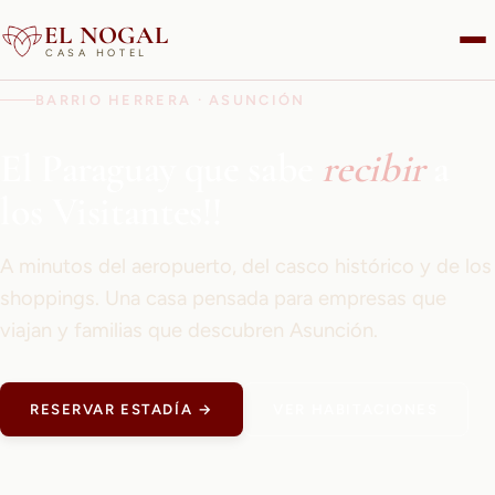
EL NOGAL
CASA HOTEL
BARRIO HERRERA · ASUNCIÓN
El Paraguay que sabe
recibir
a
los Visitantes!!
A minutos del aeropuerto, del casco histórico y de los
shoppings. Una casa pensada para empresas que
viajan y familias que descubren Asunción.
RESERVAR ESTADÍA →
VER HABITACIONES