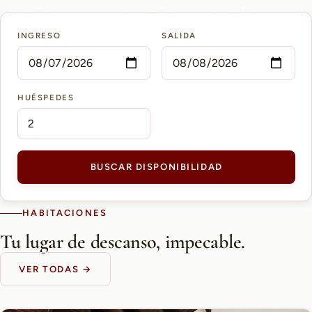
15 min
10 min
5 min
INGRESO
SALIDA
AEROPUERTO PETTIROSSI
CASCO HISTÓRICO
SHOPPING DEL SOL
HUÉSPEDES
BUSCAR DISPONIBILIDAD
HABITACIONES
Tu lugar de descanso, impecable.
VER TODAS →