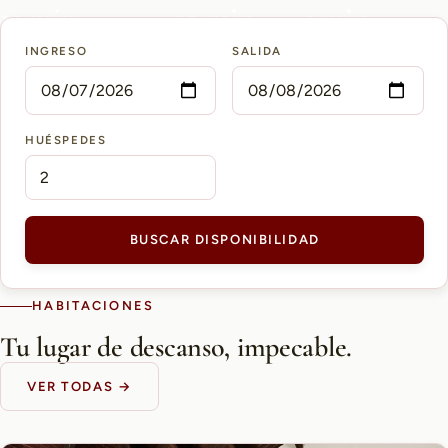
15 min
10 min
5 min
INGRESO
SALIDA
AEROPUERTO PETTIROSSI
CASCO HISTÓRICO
SHOPPING DEL SOL
HUÉSPEDES
BUSCAR DISPONIBILIDAD
HABITACIONES
Tu lugar de descanso, impecable.
VER TODAS →