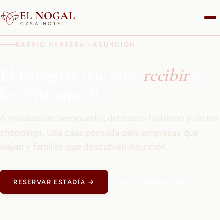
EL NOGAL
CASA HOTEL
BARRIO HERRERA · ASUNCIÓN
El Paraguay que sabe
recibir
a
los Visitantes!!
A minutos del aeropuerto, del casco histórico y de los
shoppings. Una casa pensada para empresas que
viajan y familias que descubren Asunción.
RESERVAR ESTADÍA →
VER HABITACIONES