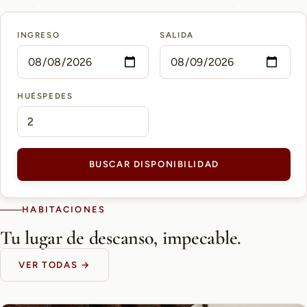
15 min
10 min
5 min
INGRESO
SALIDA
AEROPUERTO PETTIROSSI
CASCO HISTÓRICO
SHOPPING DEL SOL
HUÉSPEDES
BUSCAR DISPONIBILIDAD
HABITACIONES
Tu lugar de descanso, impecable.
VER TODAS →