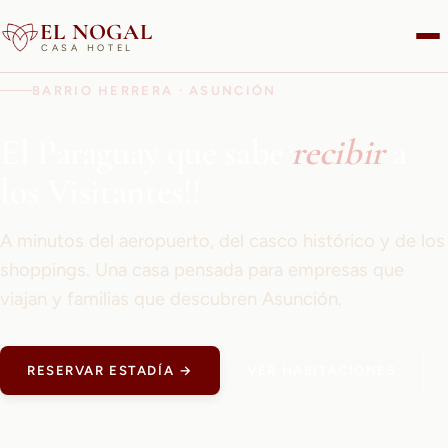
EL NOGAL
CASA HOTEL
BARRIO HERRERA · ASUNCIÓN
El Paraguay que sabe
recibir
a
los Visitantes!!
A minutos del aeropuerto, del casco histórico y de los
shoppings. Una casa pensada para empresas que
viajan y familias que descubren Asunción.
RESERVAR ESTADÍA →
VER HABITACIONES