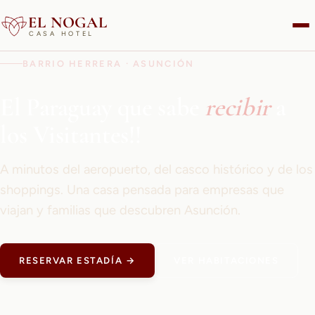
EL NOGAL
CASA HOTEL
BARRIO HERRERA · ASUNCIÓN
El Paraguay que sabe
recibir
a
los Visitantes!!
A minutos del aeropuerto, del casco histórico y de los
shoppings. Una casa pensada para empresas que
viajan y familias que descubren Asunción.
RESERVAR ESTADÍA →
VER HABITACIONES