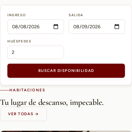
15 min
10 min
5 min
INGRESO
SALIDA
AEROPUERTO PETTIROSSI
CASCO HISTÓRICO
SHOPPING DEL SOL
HUÉSPEDES
BUSCAR DISPONIBILIDAD
HABITACIONES
Tu lugar de descanso, impecable.
VER TODAS →