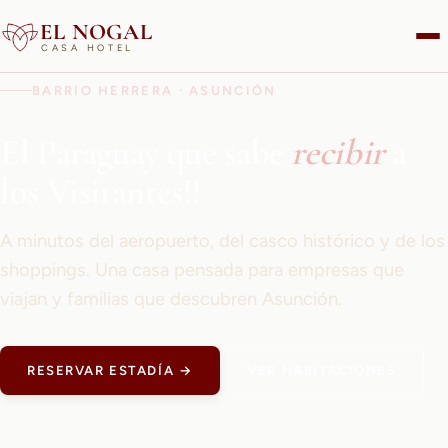
EL NOGAL
CASA HOTEL
BARRIO HERRERA · ASUNCIÓN
El Paraguay que sabe
recibir
a
los Visitantes!!
A minutos del aeropuerto, del casco histórico y de los
shoppings. Una casa pensada para empresas que
viajan y familias que descubren Asunción.
RESERVAR ESTADÍA →
VER HABITACIONES