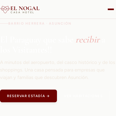
EL NOGAL
CASA HOTEL
BARRIO HERRERA · ASUNCIÓN
El Paraguay que sabe
recibir
a
los Visitantes!!
A minutos del aeropuerto, del casco histórico y de los
shoppings. Una casa pensada para empresas que
viajan y familias que descubren Asunción.
RESERVAR ESTADÍA →
VER HABITACIONES