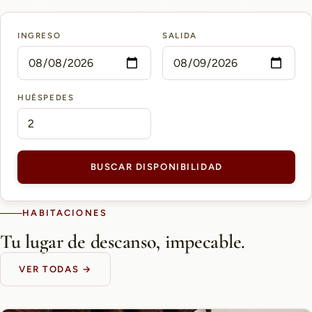
15 min
10 min
5 min
INGRESO
SALIDA
AEROPUERTO PETTIROSSI
CASCO HISTÓRICO
SHOPPING DEL SOL
HUÉSPEDES
BUSCAR DISPONIBILIDAD
HABITACIONES
Tu lugar de descanso, impecable.
VER TODAS →