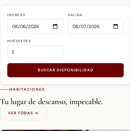
15 min
10 min
5 min
INGRESO
SALIDA
AEROPUERTO PETTIROSSI
CASCO HISTÓRICO
SHOPPING DEL SOL
HUÉSPEDES
BUSCAR DISPONIBILIDAD
HABITACIONES
Tu lugar de descanso, impecable.
VER TODAS →