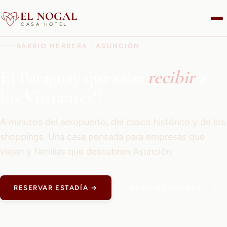
EL NOGAL
CASA HOTEL
BARRIO HERRERA · ASUNCIÓN
El Paraguay que sabe
recibir
a
los Visitantes!!
A minutos del aeropuerto, del casco histórico y de los
shoppings. Una casa pensada para empresas que
viajan y familias que descubren Asunción.
RESERVAR ESTADÍA →
VER HABITACIONES