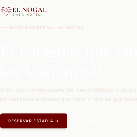
EL NOGAL
CASA HOTEL
BARRIO HERRERA · ASUNCIÓN
El Paraguay que sa
los Visitantes!!
A minutos del aeropuerto, del casco histórico y de lo
pensada para empresas que viajan y familias que desc
RESERVAR ESTADÍA →
VER HABITACIONES