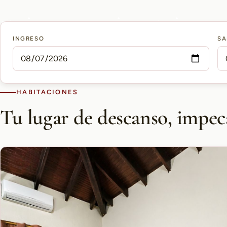
15 min
10 min
5 min
INGRESO
SA
AEROPUERTO PETTIROSSI
CASCO HISTÓRICO
SHOPPING DEL SOL
HABITACIONES
Tu lugar de descanso, impec