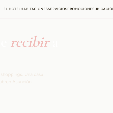
EL HOTEL
HABITACIONES
SERVICIOS
PROMOCIONES
UBICACIÓ
be
recibir
a
s shoppings. Una casa
ubren Asunción.