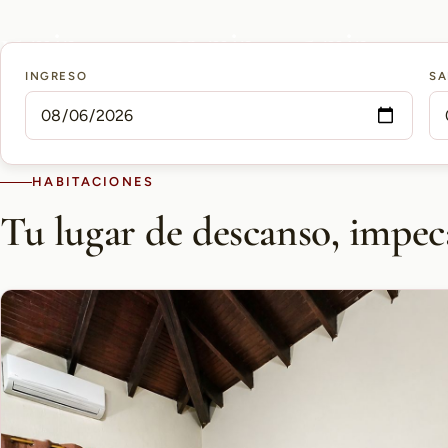
15 min
10 min
5 min
INGRESO
SA
AEROPUERTO PETTIROSSI
CASCO HISTÓRICO
SHOPPING DEL SOL
HABITACIONES
Tu lugar de descanso, impec