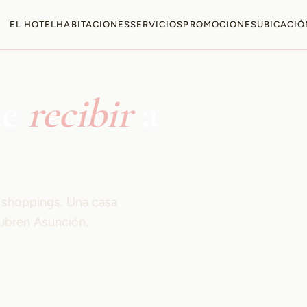
EL HOTEL
HABITACIONES
SERVICIOS
PROMOCIONES
UBICACIÓ
be
recibir
a
s shoppings. Una casa
ubren Asunción.