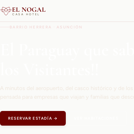
EL NOGAL
CASA HOTEL
BARRIO HERRERA · ASUNCIÓN
El Paraguay que sa
los Visitantes!!
A minutos del aeropuerto, del casco histórico y de lo
pensada para empresas que viajan y familias que desc
RESERVAR ESTADÍA →
VER HABITACIONES