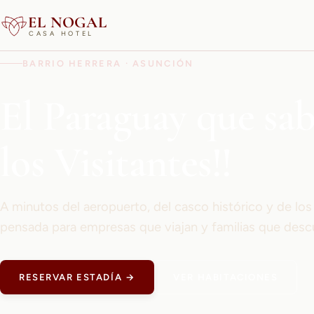
EL NOGAL
CASA HOTEL
BARRIO HERRERA · ASUNCIÓN
El Paraguay que sa
los Visitantes!!
A minutos del aeropuerto, del casco histórico y de lo
pensada para empresas que viajan y familias que desc
RESERVAR ESTADÍA →
VER HABITACIONES