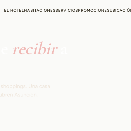
EL HOTEL
HABITACIONES
SERVICIOS
PROMOCIONES
UBICACIÓ
be
recibir
a
s shoppings. Una casa
ubren Asunción.