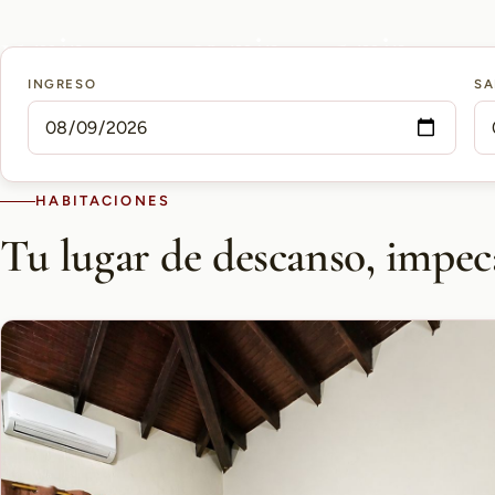
15 min
10 min
5 min
INGRESO
SA
AEROPUERTO PETTIROSSI
CASCO HISTÓRICO
SHOPPING DEL SOL
HABITACIONES
Tu lugar de descanso, impec