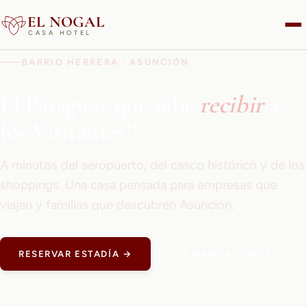
EL NOGAL
CASA HOTEL
BARRIO HERRERA · ASUNCIÓN
El Paraguay que sabe
recibir
a
los Visitantes!!
A minutos del aeropuerto, del casco histórico y de los
shoppings. Una casa pensada para empresas que
viajan y familias que descubren Asunción.
RESERVAR ESTADÍA →
VER HABITACIONES