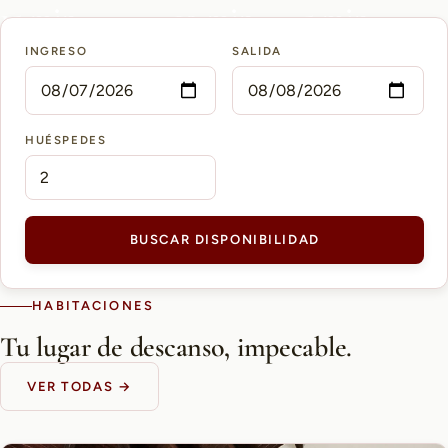
15 min
10 min
5 min
INGRESO
SALIDA
AEROPUERTO PETTIROSSI
CASCO HISTÓRICO
SHOPPING DEL SOL
HUÉSPEDES
BUSCAR DISPONIBILIDAD
HABITACIONES
Tu lugar de descanso, impecable.
VER TODAS →