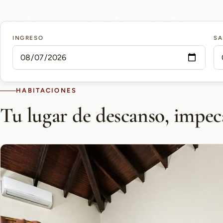
15 min
10 min
5 min
INGRESO
SA
AEROPUERTO PETTIROSSI
CASCO HISTÓRICO
SHOPPING DEL SOL
HABITACIONES
Tu lugar de descanso, impec