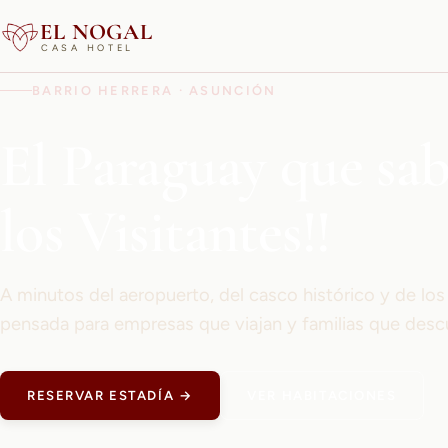
EL NOGAL
CASA HOTEL
BARRIO HERRERA · ASUNCIÓN
El Paraguay que sa
los Visitantes!!
A minutos del aeropuerto, del casco histórico y de lo
pensada para empresas que viajan y familias que desc
RESERVAR ESTADÍA →
VER HABITACIONES