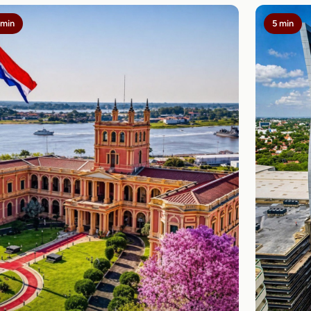
 min
5 min