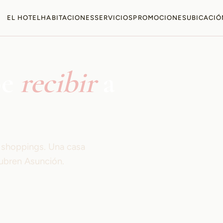
EL HOTEL
HABITACIONES
SERVICIOS
PROMOCIONES
UBICACIÓ
be
recibir
a
s shoppings. Una casa
ubren Asunción.