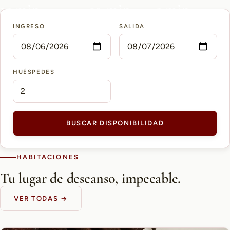
15 min
10 min
5 min
INGRESO
SALIDA
AEROPUERTO PETTIROSSI
CASCO HISTÓRICO
SHOPPING DEL SOL
HUÉSPEDES
BUSCAR DISPONIBILIDAD
HABITACIONES
Tu lugar de descanso, impecable.
VER TODAS →