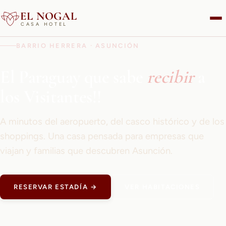
EL NOGAL
CASA HOTEL
BARRIO HERRERA · ASUNCIÓN
El Paraguay que sabe
recibir
a
los Visitantes!!
A minutos del aeropuerto, del casco histórico y de los
shoppings. Una casa pensada para empresas que
viajan y familias que descubren Asunción.
RESERVAR ESTADÍA →
VER HABITACIONES