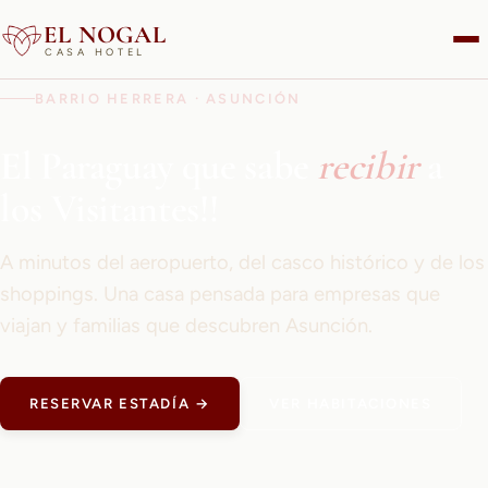
EL NOGAL
CASA HOTEL
BARRIO HERRERA · ASUNCIÓN
El Paraguay que sabe
recibir
a
los Visitantes!!
A minutos del aeropuerto, del casco histórico y de los
shoppings. Una casa pensada para empresas que
viajan y familias que descubren Asunción.
RESERVAR ESTADÍA →
VER HABITACIONES