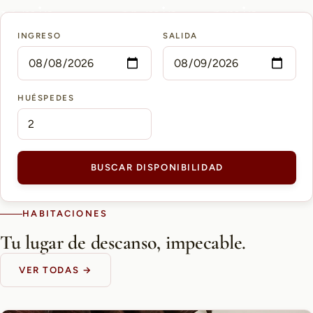
15 min
10 min
5 min
INGRESO
SALIDA
AEROPUERTO PETTIROSSI
CASCO HISTÓRICO
SHOPPING DEL SOL
HUÉSPEDES
BUSCAR DISPONIBILIDAD
HABITACIONES
Tu lugar de descanso, impecable.
VER TODAS →