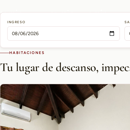
15 min
10 min
5 min
INGRESO
SA
AEROPUERTO PETTIROSSI
CASCO HISTÓRICO
SHOPPING DEL SOL
HABITACIONES
Tu lugar de descanso, impec