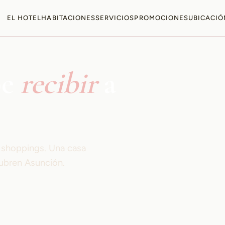
EL HOTEL
HABITACIONES
SERVICIOS
PROMOCIONES
UBICACIÓ
be
recibir
a
s shoppings. Una casa
ubren Asunción.