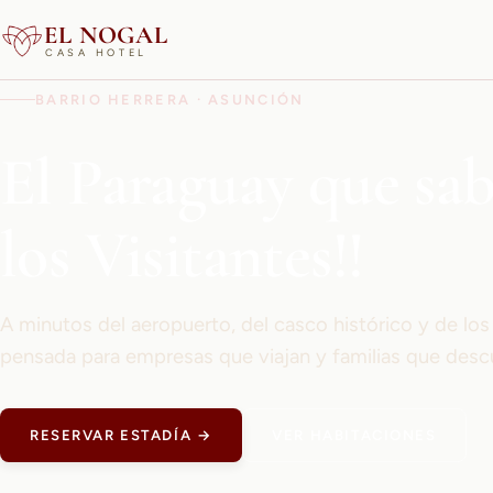
EL NOGAL
CASA HOTEL
BARRIO HERRERA · ASUNCIÓN
El Paraguay que sa
los Visitantes!!
A minutos del aeropuerto, del casco histórico y de lo
pensada para empresas que viajan y familias que desc
RESERVAR ESTADÍA →
VER HABITACIONES