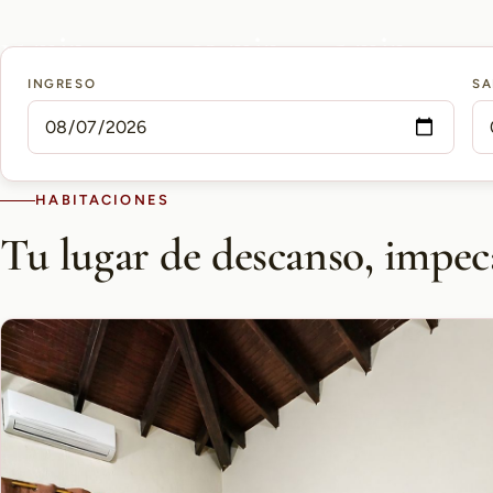
15 min
10 min
5 min
INGRESO
SA
AEROPUERTO PETTIROSSI
CASCO HISTÓRICO
SHOPPING DEL SOL
HABITACIONES
Tu lugar de descanso, impec