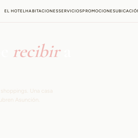
EL HOTEL
HABITACIONES
SERVICIOS
PROMOCIONES
UBICACIÓ
be
recibir
a
s shoppings. Una casa
ubren Asunción.