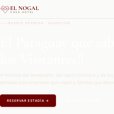
EL NOGAL
CASA HOTEL
BARRIO HERRERA · ASUNCIÓN
El Paraguay que sa
los Visitantes!!
A minutos del aeropuerto, del casco histórico y de lo
pensada para empresas que viajan y familias que desc
RESERVAR ESTADÍA →
VER HABITACIONES