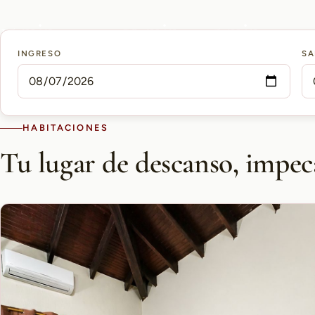
15 min
10 min
5 min
INGRESO
SA
AEROPUERTO PETTIROSSI
CASCO HISTÓRICO
SHOPPING DEL SOL
HABITACIONES
Tu lugar de descanso, impec