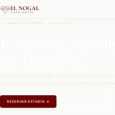
EL NOGAL
CASA HOTEL
BARRIO HERRERA · ASUNCIÓN
El Paraguay que sa
los Visitantes!!
A minutos del aeropuerto, del casco histórico y de lo
pensada para empresas que viajan y familias que desc
RESERVAR ESTADÍA →
VER HABITACIONES