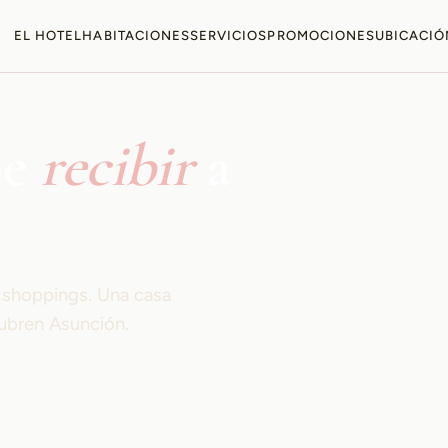
EL HOTEL
HABITACIONES
SERVICIOS
PROMOCIONES
UBICACIÓ
be
recibir
a
s shoppings. Una casa
ubren Asunción.