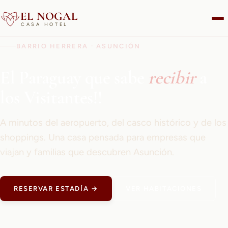
EL NOGAL
CASA HOTEL
BARRIO HERRERA · ASUNCIÓN
El Paraguay que sabe
recibir
a
los Visitantes!!
A minutos del aeropuerto, del casco histórico y de los
shoppings. Una casa pensada para empresas que
viajan y familias que descubren Asunción.
RESERVAR ESTADÍA →
VER HABITACIONES