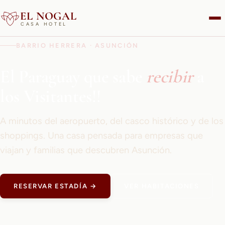
EL NOGAL
CASA HOTEL
BARRIO HERRERA · ASUNCIÓN
El Paraguay que sabe
recibir
a
los Visitantes!!
A minutos del aeropuerto, del casco histórico y de los
shoppings. Una casa pensada para empresas que
viajan y familias que descubren Asunción.
RESERVAR ESTADÍA →
VER HABITACIONES