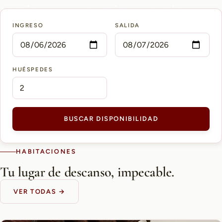
15 min
10 min
5 min
INGRESO
SALIDA
AEROPUERTO PETTIROSSI
CASCO HISTÓRICO
SHOPPING DEL SOL
HUÉSPEDES
BUSCAR DISPONIBILIDAD
HABITACIONES
Tu lugar de descanso, impecable.
VER TODAS →