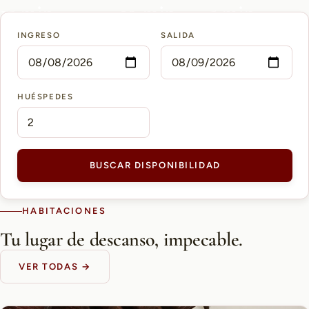
15 min
10 min
5 min
INGRESO
SALIDA
AEROPUERTO PETTIROSSI
CASCO HISTÓRICO
SHOPPING DEL SOL
HUÉSPEDES
BUSCAR DISPONIBILIDAD
HABITACIONES
Tu lugar de descanso, impecable.
VER TODAS →