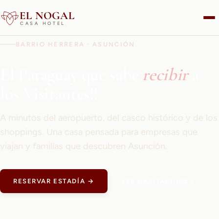
EL NOGAL
CASA HOTEL
BARRIO HERRERA · ASUNCIÓN
El Paraguay que sabe
recibir
a
los Visitantes!!
A minutos del aeropuerto, del casco histórico y de los
shoppings. Una casa pensada para empresas que
viajan y familias que descubren Asunción.
RESERVAR ESTADÍA →
VER HABITACIONES