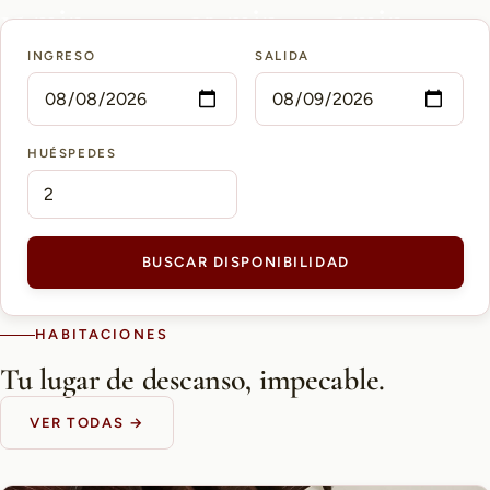
15 min
10 min
5 min
INGRESO
SALIDA
AEROPUERTO PETTIROSSI
CASCO HISTÓRICO
SHOPPING DEL SOL
HUÉSPEDES
BUSCAR DISPONIBILIDAD
HABITACIONES
Tu lugar de descanso, impecable.
VER TODAS →