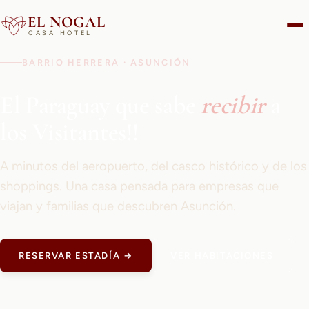
EL NOGAL
CASA HOTEL
BARRIO HERRERA · ASUNCIÓN
El Paraguay que sabe
recibir
a
los Visitantes!!
A minutos del aeropuerto, del casco histórico y de los
shoppings. Una casa pensada para empresas que
viajan y familias que descubren Asunción.
RESERVAR ESTADÍA →
VER HABITACIONES