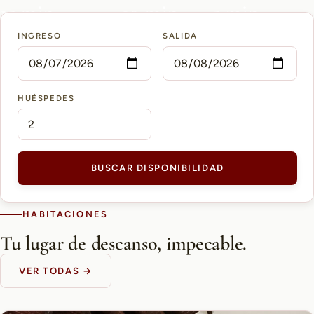
15 min
10 min
5 min
INGRESO
SALIDA
AEROPUERTO PETTIROSSI
CASCO HISTÓRICO
SHOPPING DEL SOL
HUÉSPEDES
BUSCAR DISPONIBILIDAD
HABITACIONES
Tu lugar de descanso, impecable.
VER TODAS →