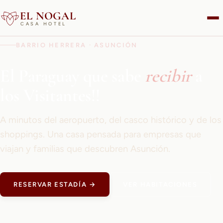
EL NOGAL
CASA HOTEL
BARRIO HERRERA · ASUNCIÓN
El Paraguay que sabe
recibir
a
los Visitantes!!
A minutos del aeropuerto, del casco histórico y de los
shoppings. Una casa pensada para empresas que
viajan y familias que descubren Asunción.
RESERVAR ESTADÍA →
VER HABITACIONES