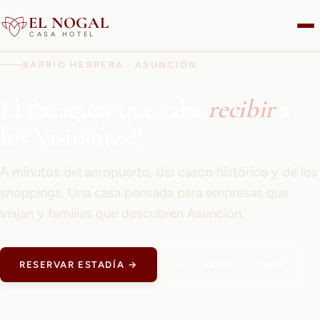
EL NOGAL
CASA HOTEL
BARRIO HERRERA · ASUNCIÓN
El Paraguay que sabe
recibir
a
los Visitantes!!
A minutos del aeropuerto, del casco histórico y de los
shoppings. Una casa pensada para empresas que
viajan y familias que descubren Asunción.
RESERVAR ESTADÍA →
VER HABITACIONES