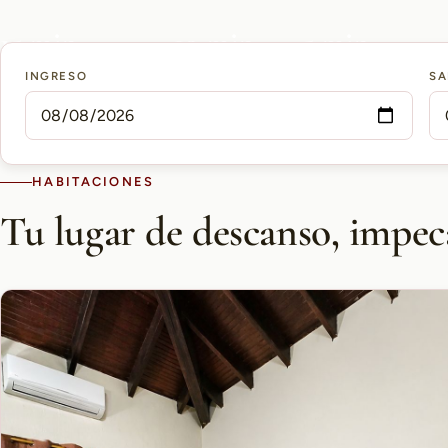
15 min
10 min
5 min
INGRESO
SA
AEROPUERTO PETTIROSSI
CASCO HISTÓRICO
SHOPPING DEL SOL
HABITACIONES
Tu lugar de descanso, impec