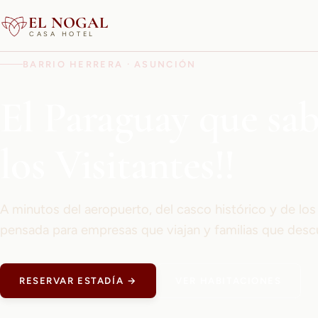
EL NOGAL
CASA HOTEL
BARRIO HERRERA · ASUNCIÓN
El Paraguay que sa
los Visitantes!!
A minutos del aeropuerto, del casco histórico y de lo
pensada para empresas que viajan y familias que desc
RESERVAR ESTADÍA →
VER HABITACIONES