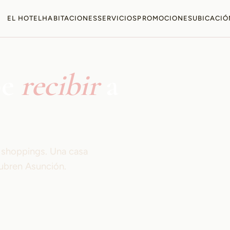
EL HOTEL
HABITACIONES
SERVICIOS
PROMOCIONES
UBICACIÓ
be
recibir
a
s shoppings. Una casa
ubren Asunción.