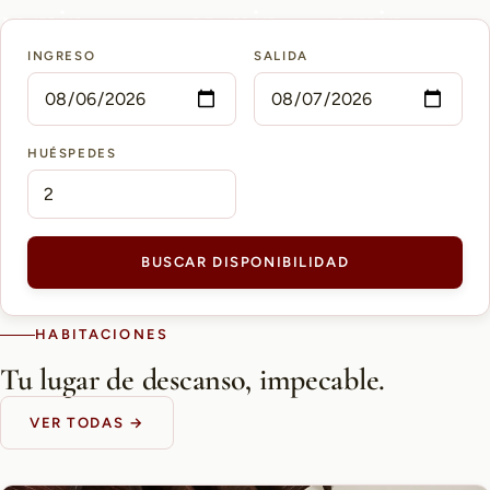
15 min
10 min
5 min
INGRESO
SALIDA
AEROPUERTO PETTIROSSI
CASCO HISTÓRICO
SHOPPING DEL SOL
HUÉSPEDES
BUSCAR DISPONIBILIDAD
HABITACIONES
Tu lugar de descanso, impecable.
VER TODAS →