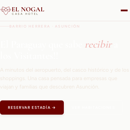
EL NOGAL
CASA HOTEL
BARRIO HERRERA · ASUNCIÓN
El Paraguay que sabe
recibir
a
los Visitantes!!
A minutos del aeropuerto, del casco histórico y de los
shoppings. Una casa pensada para empresas que
viajan y familias que descubren Asunción.
RESERVAR ESTADÍA →
VER HABITACIONES