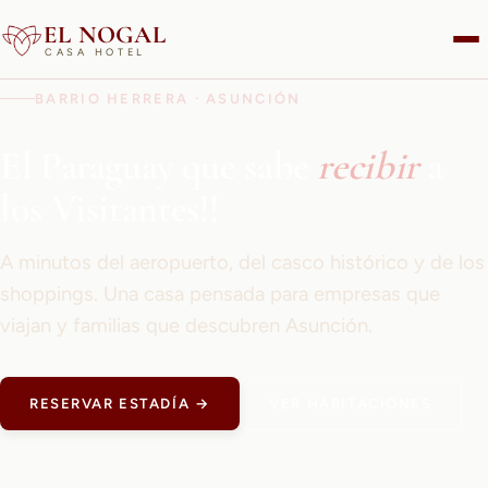
EL NOGAL
CASA HOTEL
BARRIO HERRERA · ASUNCIÓN
El Paraguay que sabe
recibir
a
los Visitantes!!
A minutos del aeropuerto, del casco histórico y de los
shoppings. Una casa pensada para empresas que
viajan y familias que descubren Asunción.
RESERVAR ESTADÍA →
VER HABITACIONES