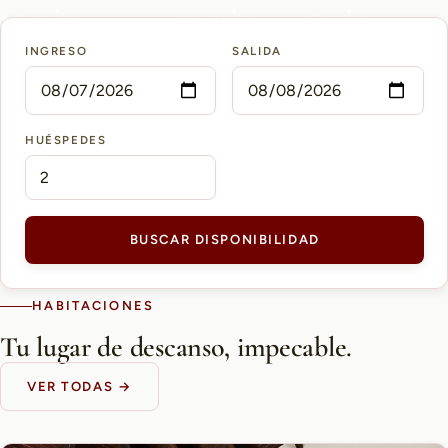
15 min
10 min
5 min
INGRESO
SALIDA
AEROPUERTO PETTIROSSI
CASCO HISTÓRICO
SHOPPING DEL SOL
HUÉSPEDES
BUSCAR DISPONIBILIDAD
HABITACIONES
Tu lugar de descanso, impecable.
VER TODAS →