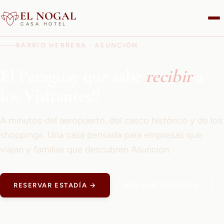
EL NOGAL
CASA HOTEL
BARRIO HERRERA · ASUNCIÓN
El Paraguay que sabe
recibir
a
los Visitantes!!
A minutos del aeropuerto, del casco histórico y de los
shoppings. Una casa pensada para empresas que
viajan y familias que descubren Asunción.
RESERVAR ESTADÍA →
VER HABITACIONES