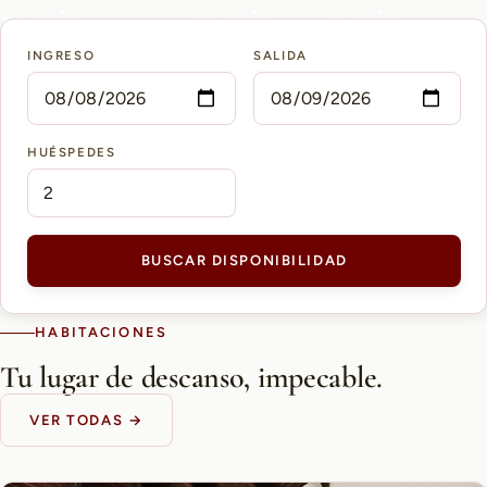
15 min
10 min
5 min
INGRESO
SALIDA
AEROPUERTO PETTIROSSI
CASCO HISTÓRICO
SHOPPING DEL SOL
HUÉSPEDES
BUSCAR DISPONIBILIDAD
HABITACIONES
Tu lugar de descanso, impecable.
VER TODAS →