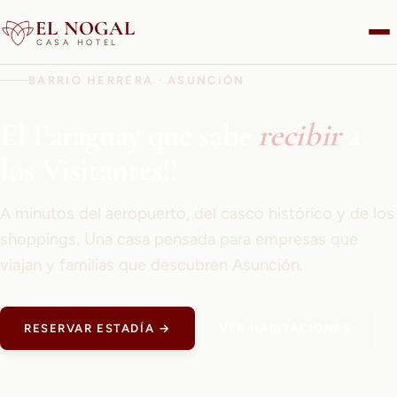
EL NOGAL
CASA HOTEL
BARRIO HERRERA · ASUNCIÓN
El Paraguay que sabe
recibir
a
los Visitantes!!
A minutos del aeropuerto, del casco histórico y de los
shoppings. Una casa pensada para empresas que
viajan y familias que descubren Asunción.
RESERVAR ESTADÍA →
VER HABITACIONES