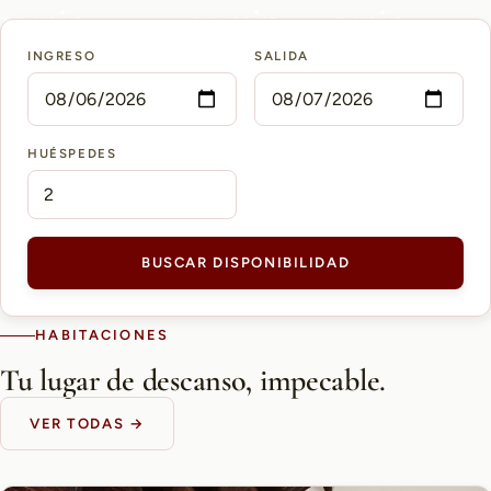
15 min
10 min
5 min
INGRESO
SALIDA
AEROPUERTO PETTIROSSI
CASCO HISTÓRICO
SHOPPING DEL SOL
HUÉSPEDES
BUSCAR DISPONIBILIDAD
HABITACIONES
Tu lugar de descanso, impecable.
VER TODAS →