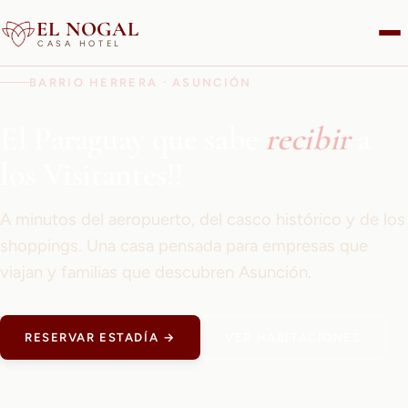
EL NOGAL
CASA HOTEL
BARRIO HERRERA · ASUNCIÓN
El Paraguay que sabe
recibir
a
los Visitantes!!
A minutos del aeropuerto, del casco histórico y de los
shoppings. Una casa pensada para empresas que
viajan y familias que descubren Asunción.
RESERVAR ESTADÍA →
VER HABITACIONES