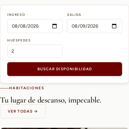
15 min
10 min
5 min
INGRESO
SALIDA
AEROPUERTO PETTIROSSI
CASCO HISTÓRICO
SHOPPING DEL SOL
HUÉSPEDES
BUSCAR DISPONIBILIDAD
HABITACIONES
Tu lugar de descanso, impecable.
VER TODAS →