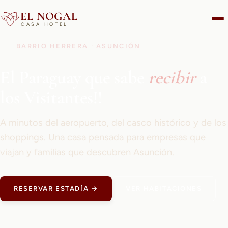
EL NOGAL
CASA HOTEL
BARRIO HERRERA · ASUNCIÓN
El Paraguay que sabe
recibir
a
los Visitantes!!
A minutos del aeropuerto, del casco histórico y de los
shoppings. Una casa pensada para empresas que
viajan y familias que descubren Asunción.
RESERVAR ESTADÍA →
VER HABITACIONES