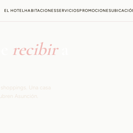
EL HOTEL
HABITACIONES
SERVICIOS
PROMOCIONES
UBICACIÓ
be
recibir
a
s shoppings. Una casa
ubren Asunción.