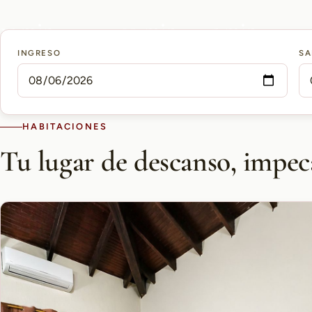
15 min
10 min
5 min
INGRESO
SA
AEROPUERTO PETTIROSSI
CASCO HISTÓRICO
SHOPPING DEL SOL
HABITACIONES
Tu lugar de descanso, impec