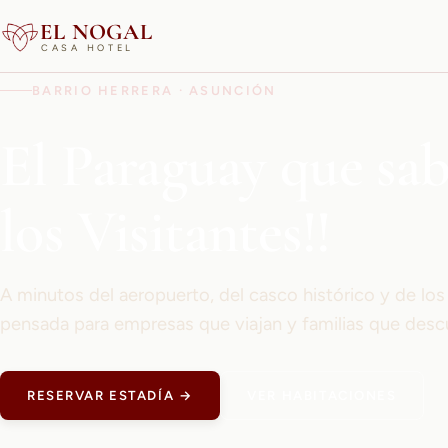
EL NOGAL
CASA HOTEL
BARRIO HERRERA · ASUNCIÓN
El Paraguay que sa
los Visitantes!!
A minutos del aeropuerto, del casco histórico y de lo
pensada para empresas que viajan y familias que desc
RESERVAR ESTADÍA →
VER HABITACIONES