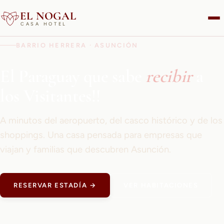
EL NOGAL
CASA HOTEL
BARRIO HERRERA · ASUNCIÓN
El Paraguay que sabe
recibir
a
los Visitantes!!
A minutos del aeropuerto, del casco histórico y de los
shoppings. Una casa pensada para empresas que
viajan y familias que descubren Asunción.
RESERVAR ESTADÍA →
VER HABITACIONES