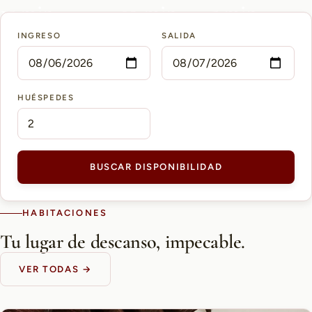
15 min
10 min
5 min
INGRESO
SALIDA
AEROPUERTO PETTIROSSI
CASCO HISTÓRICO
SHOPPING DEL SOL
HUÉSPEDES
BUSCAR DISPONIBILIDAD
HABITACIONES
Tu lugar de descanso, impecable.
VER TODAS →