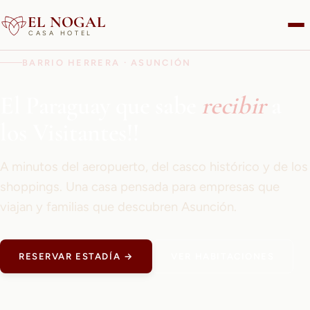
EL NOGAL
CASA HOTEL
BARRIO HERRERA · ASUNCIÓN
El Paraguay que sabe
recibir
a
los Visitantes!!
A minutos del aeropuerto, del casco histórico y de los
shoppings. Una casa pensada para empresas que
viajan y familias que descubren Asunción.
RESERVAR ESTADÍA →
VER HABITACIONES