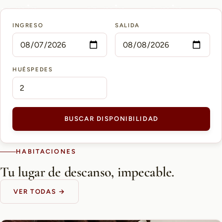
15 min
10 min
5 min
INGRESO
SALIDA
AEROPUERTO PETTIROSSI
CASCO HISTÓRICO
SHOPPING DEL SOL
HUÉSPEDES
BUSCAR DISPONIBILIDAD
HABITACIONES
Tu lugar de descanso, impecable.
VER TODAS →