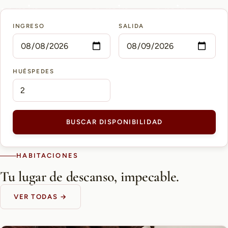
15 min
10 min
5 min
INGRESO
SALIDA
AEROPUERTO PETTIROSSI
CASCO HISTÓRICO
SHOPPING DEL SOL
HUÉSPEDES
BUSCAR DISPONIBILIDAD
HABITACIONES
Tu lugar de descanso, impecable.
VER TODAS →