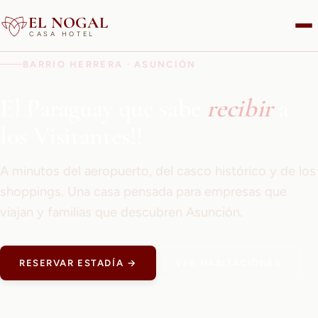
EL NOGAL
CASA HOTEL
BARRIO HERRERA · ASUNCIÓN
El Paraguay que sabe
recibir
a
los Visitantes!!
A minutos del aeropuerto, del casco histórico y de los
shoppings. Una casa pensada para empresas que
viajan y familias que descubren Asunción.
RESERVAR ESTADÍA →
VER HABITACIONES