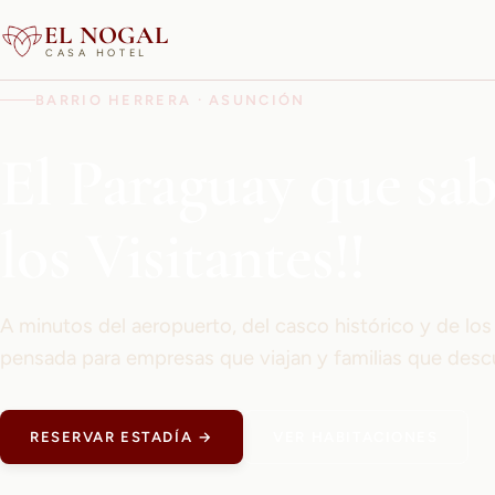
EL NOGAL
CASA HOTEL
BARRIO HERRERA · ASUNCIÓN
El Paraguay que sa
los Visitantes!!
A minutos del aeropuerto, del casco histórico y de lo
pensada para empresas que viajan y familias que desc
RESERVAR ESTADÍA →
VER HABITACIONES