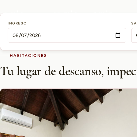
15 min
10 min
5 min
INGRESO
SA
AEROPUERTO PETTIROSSI
CASCO HISTÓRICO
SHOPPING DEL SOL
HABITACIONES
Tu lugar de descanso, impec