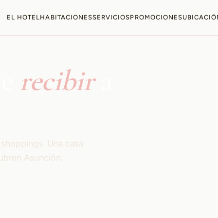
EL HOTEL
HABITACIONES
SERVICIOS
PROMOCIONES
UBICACIÓ
be
recibir
a
s shoppings. Una casa
ubren Asunción.