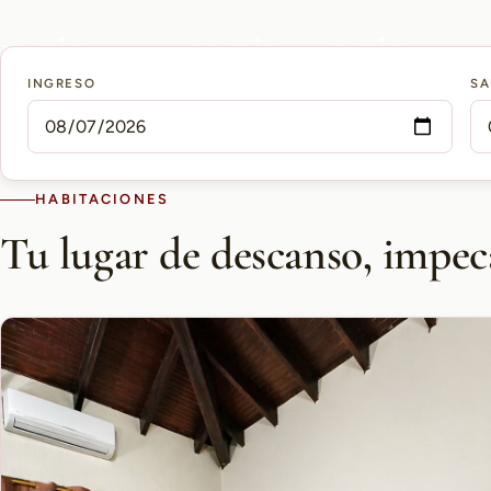
15 min
10 min
5 min
INGRESO
SA
AEROPUERTO PETTIROSSI
CASCO HISTÓRICO
SHOPPING DEL SOL
HABITACIONES
Tu lugar de descanso, impec