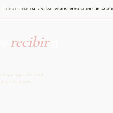
EL HOTEL
HABITACIONES
SERVICIOS
PROMOCIONES
UBICACIÓ
be
recibir
a
s shoppings. Una casa
ubren Asunción.