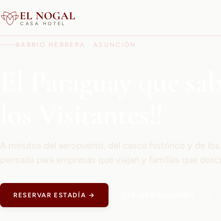
EL NOGAL
CASA HOTEL
BARRIO HERRERA · ASUNCIÓN
El Paraguay que sa
los Visitantes!!
A minutos del aeropuerto, del casco histórico y de lo
pensada para empresas que viajan y familias que desc
RESERVAR ESTADÍA →
VER HABITACIONES