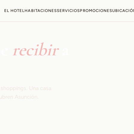
EL HOTEL
HABITACIONES
SERVICIOS
PROMOCIONES
UBICACIÓ
be
recibir
a
s shoppings. Una casa
ubren Asunción.