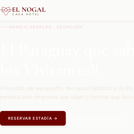
EL NOGAL
CASA HOTEL
BARRIO HERRERA · ASUNCIÓN
El Paraguay que sa
los Visitantes!!
A minutos del aeropuerto, del casco histórico y de lo
pensada para empresas que viajan y familias que desc
RESERVAR ESTADÍA →
VER HABITACIONES