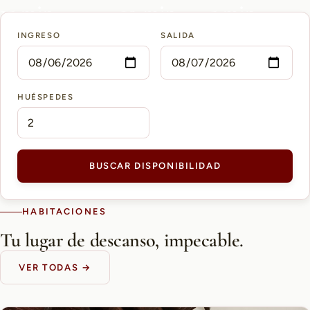
15 min
10 min
5 min
INGRESO
SALIDA
AEROPUERTO PETTIROSSI
CASCO HISTÓRICO
SHOPPING DEL SOL
HUÉSPEDES
BUSCAR DISPONIBILIDAD
HABITACIONES
Tu lugar de descanso, impecable.
VER TODAS →