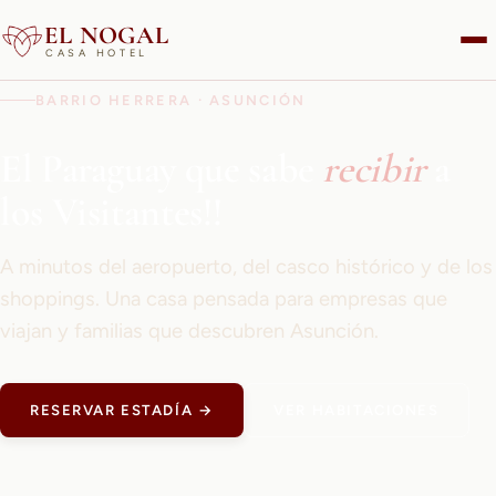
EL NOGAL
CASA HOTEL
BARRIO HERRERA · ASUNCIÓN
El Paraguay que sabe
recibir
a
los Visitantes!!
A minutos del aeropuerto, del casco histórico y de los
shoppings. Una casa pensada para empresas que
viajan y familias que descubren Asunción.
RESERVAR ESTADÍA →
VER HABITACIONES