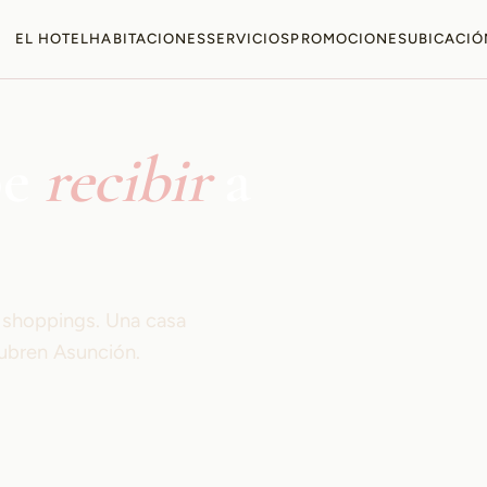
EL HOTEL
HABITACIONES
SERVICIOS
PROMOCIONES
UBICACIÓ
be
recibir
a
s shoppings. Una casa
ubren Asunción.