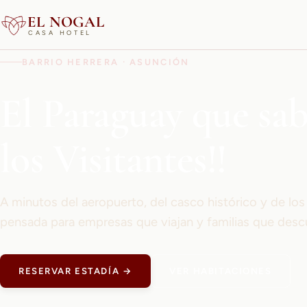
EL NOGAL
CASA HOTEL
BARRIO HERRERA · ASUNCIÓN
El Paraguay que sa
los Visitantes!!
A minutos del aeropuerto, del casco histórico y de lo
pensada para empresas que viajan y familias que desc
RESERVAR ESTADÍA →
VER HABITACIONES