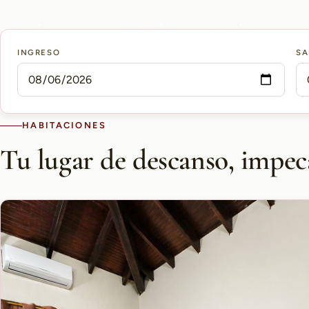
15 min
10 min
5 min
INGRESO
SA
AEROPUERTO PETTIROSSI
CASCO HISTÓRICO
SHOPPING DEL SOL
HABITACIONES
Tu lugar de descanso, impec